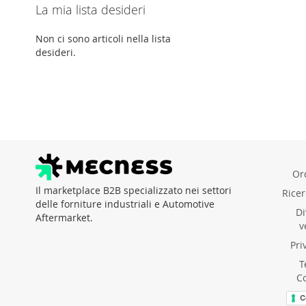
La mia lista desideri
Non ci sono articoli nella lista
desideri.
Ord
Il marketplace B2B specializzato nei settori
Rice
delle forniture industriali e Automotive
Di
Aftermarket.
v
Pri
T
C
C