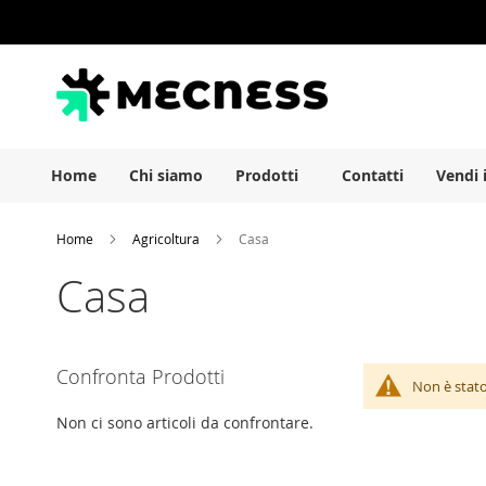
Salta
al
contenuto
Home
Chi siamo
Prodotti
Contatti
Vendi 
Home
Agricoltura
Casa
Casa
Confronta Prodotti
Non è stato
Non ci sono articoli da confrontare.