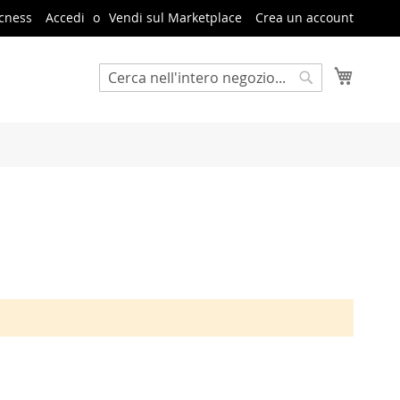
cness
Accedi
Vendi sul Marketplace
Crea un account
Carrello
Cerca
Cerca