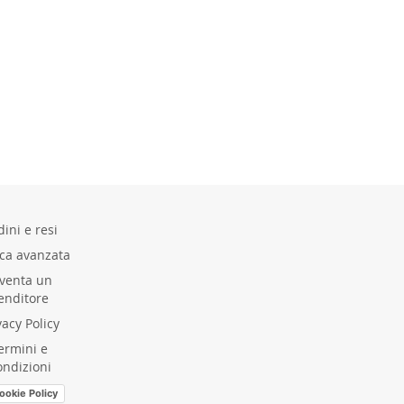
ini e resi
rca avanzata
venta un
enditore
vacy Policy
ermini e
ondizioni
ookie Policy