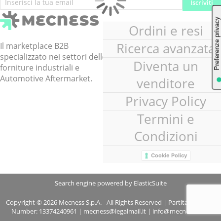
Iscriviti
alla
nostra
Ordini e resi
Newsletter:
Ricerca avanzata
Il marketplace B2B
specializzato nei settori delle
Diventa un
forniture industriali e
Automotive Aftermarket.
venditore
Privacy Policy
Termini e
Condizioni
Cookie Policy
Search engine powered by
ElasticSuite
Copyright © 2026 Mecness S.p.A. - All Rights Reserved | Partita IVA - VAT
Number: 13374240961 | mecness@legalmail.it | info@mecness.com