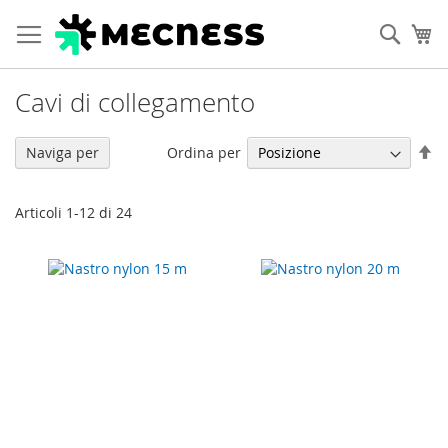
Cerca
Ca
Cavi di collegamento
Im
Ordina per
Naviga per
la
di
de
Articoli
1
-
12
di
24