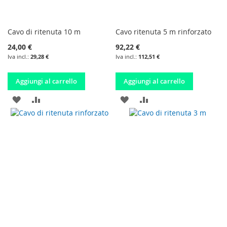
Cavo di ritenuta 10 m
Cavo ritenuta 5 m rinforzato
24,00 €
92,22 €
29,28 €
112,51 €
Aggiungi al carrello
Aggiungi al carrello
AGGIUNGI
AGGIUNGI
AGGIUNGI
AGGIUNGI
ALLA
AL
ALLA
AL
LISTA
CONFRONTO
LISTA
CONFRONTO
DESIDERI
DESIDERI