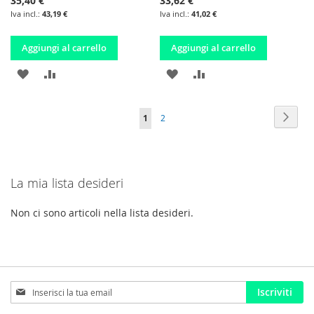
35,40 €
33,62 €
43,19 €
41,02 €
Aggiungi al carrello
Aggiungi al carrello
AGGIUNGI
AGGIUNGI
AGGIUNGI
AGGIUNGI
ALLA
AL
ALLA
AL
Pagina
Pagin
Pross
Attualmente
Pagina
1
2
LISTA
CONFRONTO
LISTA
CONFRONTO
stai
DESIDERI
DESIDERI
leggendo
La mia lista desideri
la
pagina
Non ci sono articoli nella lista desideri.
Iscriviti
Iscriviti
alla