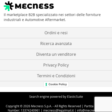
nostra
Newsletter:
Il marketplace B2B specializzato nei settori delle forniture
industriali e Automotive Aftermarket.
Ordini e resi
Ricerca avanzata
Diventa un venditore
Privacy Policy
Termini e Condizioni
Cookie Policy
Search engine powered by
ElasticSuite
Copyright © 2026 Mecness S.p.A. - All Rights Reserved | Partita IVA - VAT
Number: 13374240961 | mecness@legalmail.it | info@mecness.com