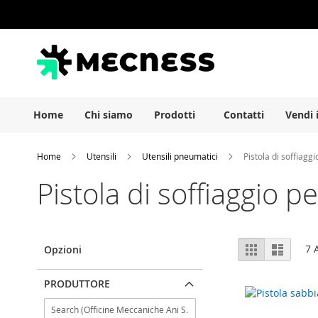
Salta
al
contenuto
Home
Chi siamo
Prodotti
Contatti
Vendi 
Home
Utensili
Utensili pneumatici
Pistola di soffiagg
Pistola di soffiaggio 
Mostra
Griglia
Elenco
7
A
Opzioni
come
PRODUTTORE