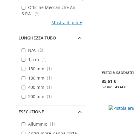
Officine Meccaniche Ani
S.P.A.
5
Mostra di più
LUNGHEZZA TUBO
N/A
2
1,5 m
1
150 mm
1
Pistola sabbiatr
180 mm
1
35,61 €
400 mm
1
43,44 €
500 mm
1
Aggiungi al carrello
Aggiungi al carrello
Aggiungi al carrello
Aggiungi al carrello
AGGIUNGI
AGGIUNGI
AGGIUNGI
AGGIUNGI
ESECUZIONE
ALLA
AGGIUNGI
ALLA
AGGIUNGI
ALLA
AGGIUNGI
ALLA
AGGIUNGI
Alluminio
1
LISTA
AL
LISTA
AL
LISTA
AL
LISTA
AL
Antirumore, canna corta