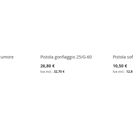
irumore
Pistola gonfiaggio 25/G-60
Pistola so
26,80 €
10,50 €
32,70 €
12,8