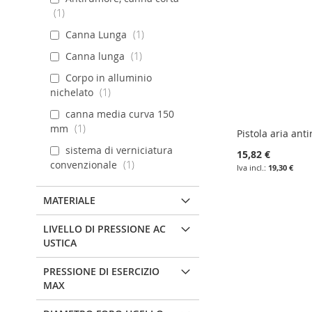
1
DESIDERI
CONFRONTO
DESIDERI
CONFRONTO
DESIDERI
CONFRONTO
DESIDERI
CONFRONTO
Canna Lunga
1
Canna lunga
1
Corpo in alluminio
nichelato
1
canna media curva 150
mm
1
Pistola aria ant
sistema di verniciatura
15,82 €
convenzionale
1
19,30 €
Aggiungi al carrello
Aggiungi al carrello
Aggiungi al carrello
MATERIALE
AGGIUNGI
AGGIUNGI
AGGIUNGI
LIVELLO DI PRESSIONE AC
ALLA
AGGIUNGI
ALLA
AGGIUNGI
ALLA
AGGIUNGI
USTICA
LISTA
AL
LISTA
AL
LISTA
AL
PRESSIONE DI ESERCIZIO
MAX
DESIDERI
CONFRONTO
DESIDERI
CONFRONTO
DESIDERI
CONFRONTO