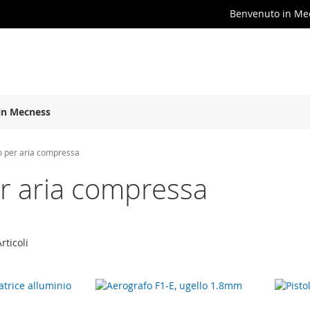
Benvenuto in Me
in Mecness
io per aria compressa
per aria compressa
rticoli