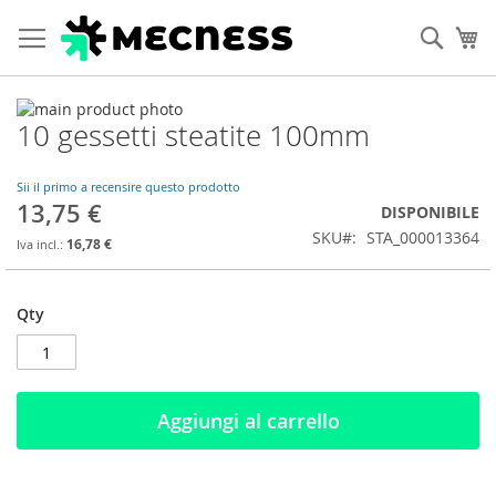
Cerca
Ca
Vai
10 gessetti steatite 100mm
alla
Vai
fine
all'inizio
della
della
Sii il primo a recensire questo prodotto
galleria
galleria
13,75 €
DISPONIBILE
di
di
SKU
STA_000013364
immagini
immagini
16,78 €
Qty
Aggiungi al carrello