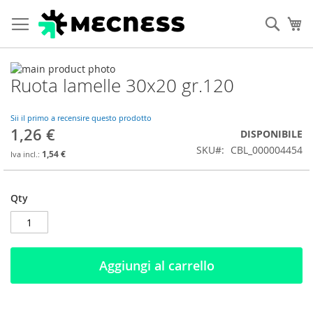
Cerca
Ca
Vai
Ruota lamelle 30x20 gr.120
alla
Vai
fine
all'inizio
della
della
Sii il primo a recensire questo prodotto
galleria
galleria
1,26 €
DISPONIBILE
di
di
SKU
CBL_000004454
immagini
immagini
1,54 €
Qty
Aggiungi al carrello