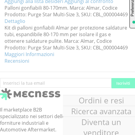
Aggiungi alla lista desideri
Aggiungi al confronto
Palloni gonfiabili 80-170mm. Marca: Almar, Codice
Prodotto: Purge Star Multi-Size 3, SKU: CBL_000004469
Dettaglio
Kit di palloni gonfiabili Almar per protezione saldature
tubi, espandibile 80-170 mm per isolare il gas e
ottenere saldature pulite. Marca: Almar, Codice
Prodotto: Purge Star Multi-Size 3, SKU: CBL_000004469
Maggiori Informazioni
Recensioni
Iscriviti
Iscriviti
alla
nostra
Ordini e resi
Newsletter:
Ricerca avanzata
Il marketplace B2B
specializzato nei settori delle
Diventa un
forniture industriali e
Automotive Aftermarket.
venditore