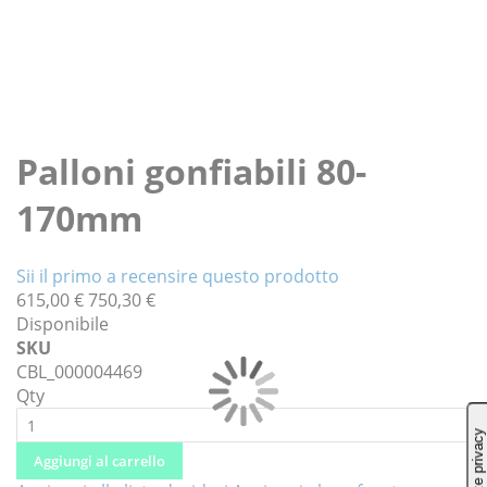
Vai
all'inizio
Palloni gonfiabili 80-
della
170mm
galleria
di
immagini
Sii il primo a recensire questo prodotto
615,00 €
750,30 €
Disponibile
SKU
CBL_000004469
Qty
Aggiungi al carrello