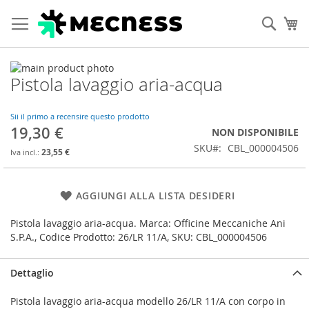
Cerca
Ca
Vai
Pistola lavaggio aria-acqua
alla
Vai
fine
all'inizio
della
della
Sii il primo a recensire questo prodotto
galleria
galleria
19,30 €
NON DISPONIBILE
di
di
SKU
CBL_000004506
immagini
immagini
23,55 €
AGGIUNGI ALLA LISTA DESIDERI
Pistola lavaggio aria-acqua. Marca: Officine Meccaniche Ani
S.P.A., Codice Prodotto: 26/LR 11/A, SKU: CBL_000004506
Dettaglio
Pistola lavaggio aria-acqua modello 26/LR 11/A con corpo in