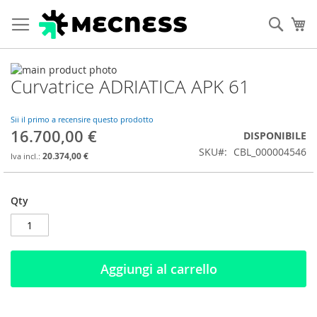
Cerca
Ca
Vai
Curvatrice ADRIATICA APK 61
alla
Vai
fine
all'inizio
della
della
Sii il primo a recensire questo prodotto
galleria
galleria
16.700,00 €
DISPONIBILE
di
di
SKU
CBL_000004546
immagini
immagini
20.374,00 €
Qty
Aggiungi al carrello