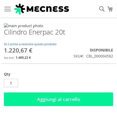
Cerca
Ca
Vai
Cilindro Enerpac 20t
alla
Vai
fine
all'inizio
della
della
Sii il primo a recensire questo prodotto
galleria
galleria
1.220,67 €
DISPONIBILE
di
di
SKU
CBL_000004562
immagini
immagini
1.489,22 €
Qty
Aggiungi al carrello