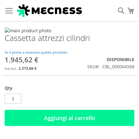
Cerca
Ca
Vai
Cassetta attrezzi cilindri
alla
Vai
fine
all'inizio
della
della
Sii il primo a recensire questo prodotto
galleria
galleria
1.945,62 €
DISPONIBILE
di
di
SKU
CBL_000004568
immagini
immagini
2.373,66 €
Qty
Aggiungi al carrello