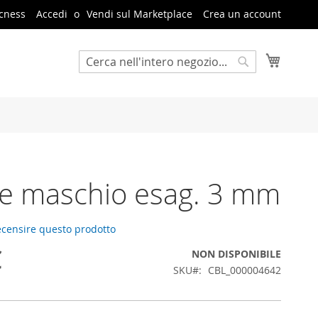
cness
Accedi
Vendi sul Marketplace
Crea un account
Carrello
Cerca
Cerca
e maschio esag. 3 mm
recensire questo prodotto
€
NON DISPONIBILE
SKU
CBL_000004642