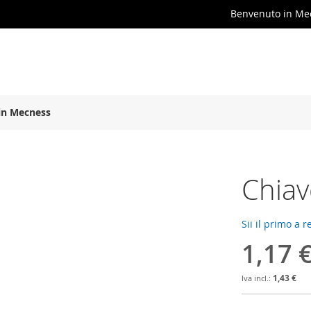
Benvenuto in Me
in Mecness
Chiav
Sii il primo a 
1,17 
1,43 €