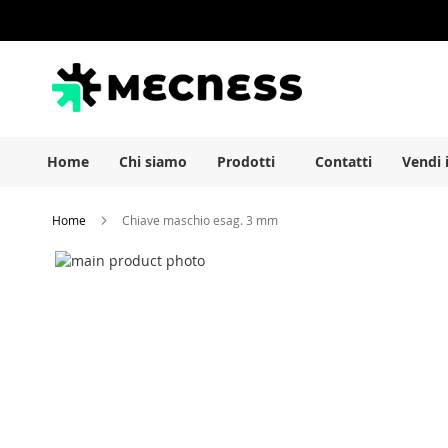
Salta
al
contenuto
Home
Chi siamo
Prodotti
Contatti
Vendi 
Home
Chiave maschio esag. 3 mm
Vai
alla
Vai
fine
all'inizio
della
della
galleria
galleria
di
di
immagini
immagini