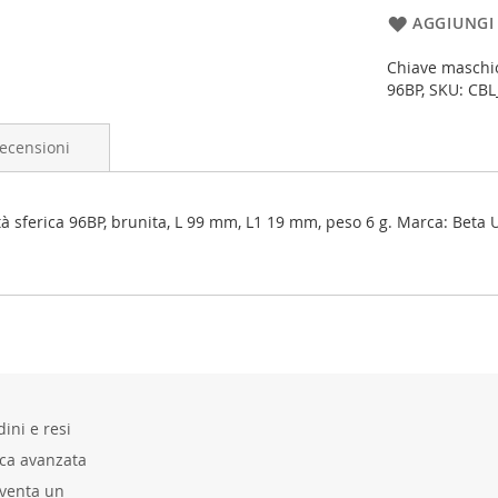
AGGIUNGI 
Chiave maschio
96BP, SKU: CB
ecensioni
ferica 96BP, brunita, L 99 mm, L1 19 mm, peso 6 g. Marca: Beta Ute
ini e resi
rca avanzata
venta un