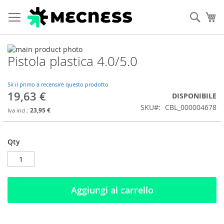
Cerca
Ca
Vai
Pistola plastica 4.0/5.0
alla
Vai
fine
all'inizio
della
della
Sii il primo a recensire questo prodotto
galleria
galleria
19,63 €
DISPONIBILE
di
di
SKU
CBL_000004678
immagini
immagini
23,95 €
Qty
Aggiungi al carrello