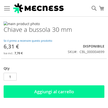
Cerca
Ca
Vai
Chiave a bussola 30 mm
alla
Vai
fine
all'inizio
della
della
Sii il primo a recensire questo prodotto
galleria
galleria
6,31 €
DISPONIBILE
di
di
SKU
CBL_000004699
immagini
immagini
7,70 €
Qty
Aggiungi al carrello