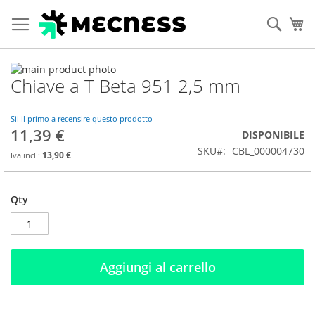
Cerca
Ca
Vai
Chiave a T Beta 951 2,5 mm
alla
Vai
fine
all'inizio
della
della
Sii il primo a recensire questo prodotto
galleria
galleria
11,39 €
DISPONIBILE
di
di
SKU
CBL_000004730
immagini
immagini
13,90 €
Qty
Aggiungi al carrello