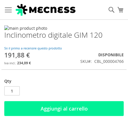
Cerca
Ca
Vai
Inclinometro digitale GIM 120
alla
Vai
fine
all'inizio
della
della
Sii il primo a recensire questo prodotto
galleria
galleria
191,88 €
DISPONIBILE
di
di
SKU
CBL_000004766
immagini
immagini
234,09 €
Qty
Aggiungi al carrello