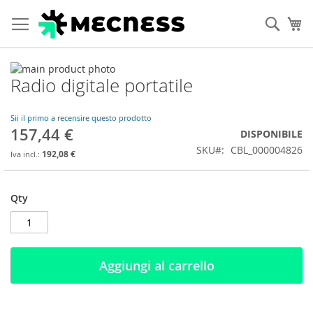
Cerca
Ca
Vai
Radio digitale portatile
alla
Vai
fine
all'inizio
della
della
Sii il primo a recensire questo prodotto
galleria
galleria
157,44 €
DISPONIBILE
di
di
SKU
CBL_000004826
immagini
immagini
192,08 €
Qty
Aggiungi al carrello