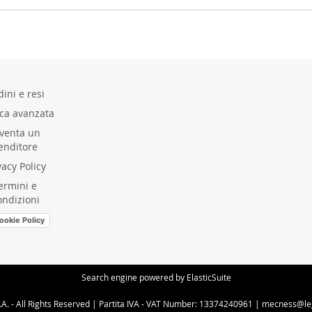
ini e resi
rca avanzata
venta un
enditore
vacy Policy
ermini e
ondizioni
ookie Policy
Search engine powered by
ElasticSuite
A. - All Rights Reserved | Partita IVA - VAT Number: 13374240961 | mecness@l