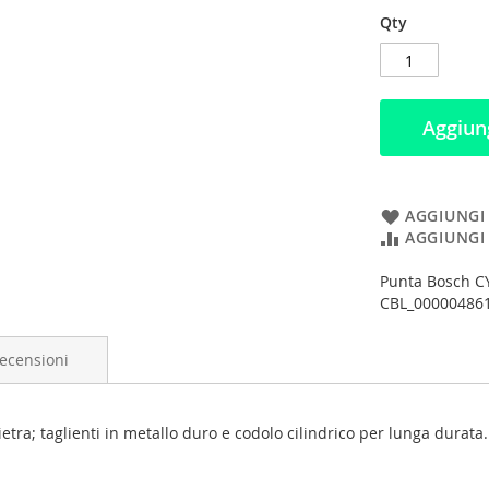
Qty
Aggiung
AGGIUNGI 
AGGIUNGI
Punta Bosch CY
CBL_00000486
ecensioni
a; taglienti in metallo duro e codolo cilindrico per lunga durata.