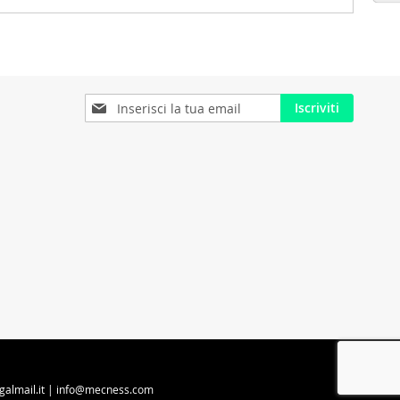
Iscriviti
Iscriviti
alla
nostra
Newsletter:
egalmail.it | info@mecness.com