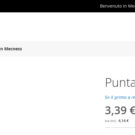
Benvenuto in Me
in Mecness
Punt
Sii il primo a 
3,39 
4,14 €