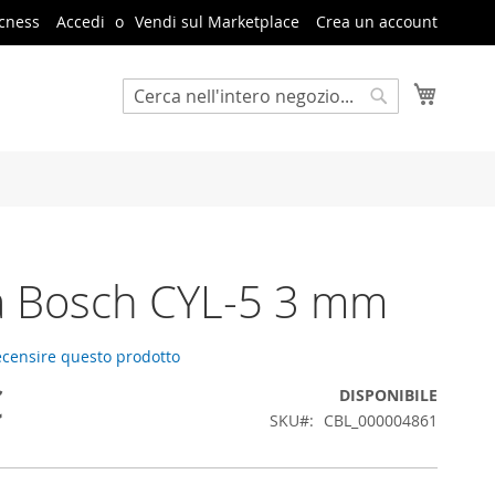
cness
Accedi
Vendi sul Marketplace
Crea un account
Carrello
Cerca
Cerca
a Bosch CYL-5 3 mm
recensire questo prodotto
€
DISPONIBILE
SKU
CBL_000004861