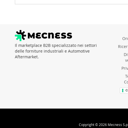
Ord
Il marketplace B2B specializzato nei settori
Rice
delle forniture industriali e Automotive
Di
Aftermarket.
v
Pri
T
C
C
Copyright © 2026 Mecness S.p.