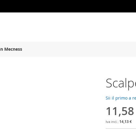
in Mecness
Scal
Sii il primo a 
11,58
14,13 €