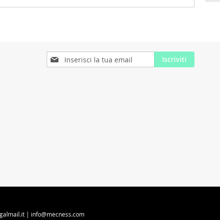
Iscriviti
Iscriviti
alla
nostra
Newsletter:
egalmail.it | info@mecness.com