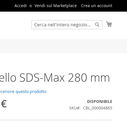
Accedi
Vendi sul Marketplace
Crea un account
Carrello
Cerca
Cerca
pello SDS-Max 280 mm
recensire questo prodotto
 €
DISPONIBILE
SKU
CBL_000004865