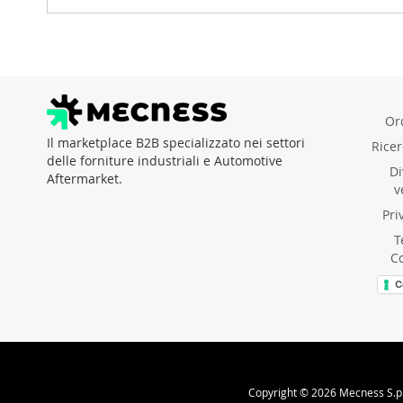
Ord
Il marketplace B2B specializzato nei settori
Rice
delle forniture industriali e Automotive
Di
Aftermarket.
v
Pri
T
C
C
Copyright © 2026 Mecness S.p.