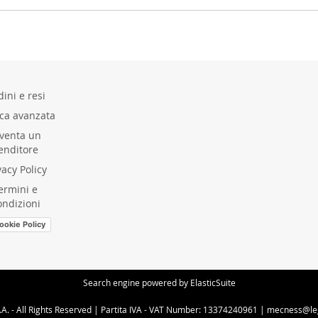
ini e resi
rca avanzata
venta un
enditore
vacy Policy
ermini e
ondizioni
ookie Policy
Search engine powered by
ElasticSuite
A. - All Rights Reserved | Partita IVA - VAT Number: 13374240961 | mecness@l