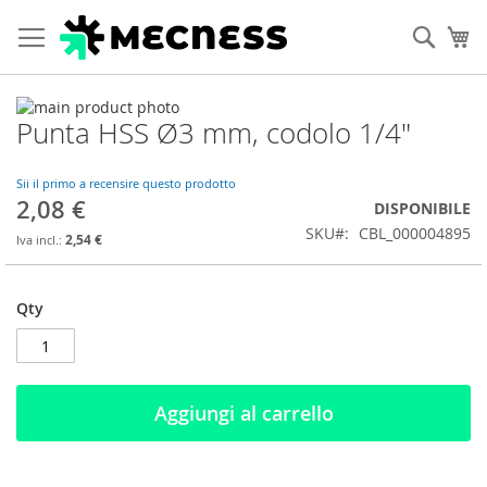
Cerca
Ca
Vai
Punta HSS Ø3 mm, codolo 1/4"
alla
Vai
fine
all'inizio
della
della
Sii il primo a recensire questo prodotto
galleria
galleria
2,08 €
DISPONIBILE
di
di
SKU
CBL_000004895
immagini
immagini
2,54 €
Qty
Aggiungi al carrello