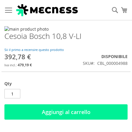
Cerca
Ca
Vai
Cesoia Bosch 10,8 V-LI
alla
Vai
fine
all'inizio
della
della
Sii il primo a recensire questo prodotto
galleria
galleria
392,78 €
DISPONIBILE
di
di
SKU
CBL_000004988
immagini
immagini
479,19 €
Qty
Aggiungi al carrello