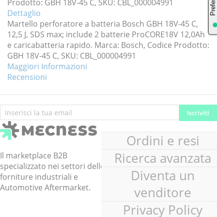
Prodotto: GBH 18V-45 C, SKU: CBL_000004991
Dettaglio
Martello perforatore a batteria Bosch GBH 18V-45 C,
12,5 J, SDS max; include 2 batterie ProCORE18V 12,0Ah
e caricabatteria rapido. Marca: Bosch, Codice Prodotto:
GBH 18V-45 C, SKU: CBL_000004991
Maggiori Informazioni
Recensioni
Iscriviti
Iscriviti
alla
nostra
Ordini e resi
Newsletter:
Ricerca avanzata
Il marketplace B2B
specializzato nei settori delle
Diventa un
forniture industriali e
Automotive Aftermarket.
venditore
Privacy Policy