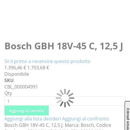
Vai
all'inizio
Bosch GBH 18V-45 C, 12,5 J
della
galleria
Sii il primo a recensire questo prodotto
di
1.396,46 €
1.703,68 €
immagini
Disponibile
SKU
CBL_000004991
Qty
Aggiungi al carrello
Aggiungi alla lista desideri
Aggiungi al confronto
Bosch GBH 18V-45 C, 12,5 J. Marca: Bosch, Codice