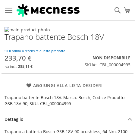
Cerca
Ca
Vai
Trapano battente Bosch 18V
alla
Vai
fine
all'inizio
della
della
Sii il primo a recensire questo prodotto
galleria
galleria
233,70 €
NON DISPONIBILE
di
di
SKU
CBL_000004995
immagini
immagini
285,11 €
AGGIUNGI ALLA LISTA DESIDERI
Trapano battente Bosch 18V. Marca: Bosch, Codice Prodotto:
GSB 18V-90, SKU: CBL_000004995
Dettaglio
Trapano a batteria Bosch GSB 18V-90 brushless, 64 Nm, 2100