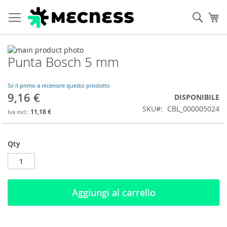
Cerca
Ca
Vai
Punta Bosch 5 mm
alla
Vai
fine
all'inizio
della
della
Sii il primo a recensire questo prodotto
galleria
galleria
9,16 €
DISPONIBILE
di
di
SKU
CBL_000005024
immagini
immagini
11,18 €
Qty
Aggiungi al carrello