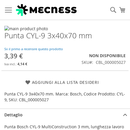
Cerca
Ca
Vai
Punta CYL-9 3x40x70 mm
alla
Vai
fine
all'inizio
della
della
Sii il primo a recensire questo prodotto
galleria
galleria
3,39 €
NON DISPONIBILE
di
di
SKU
CBL_000005027
immagini
immagini
4,14 €
AGGIUNGI ALLA LISTA DESIDERI
Punta CYL-9 3x40x70 mm. Marca: Bosch, Codice Prodotto: CYL-
9, SKU: CBL_000005027
Dettaglio
Punta Bosch CYL-9 MultiConstruction 3 mm, lunghezza lavoro