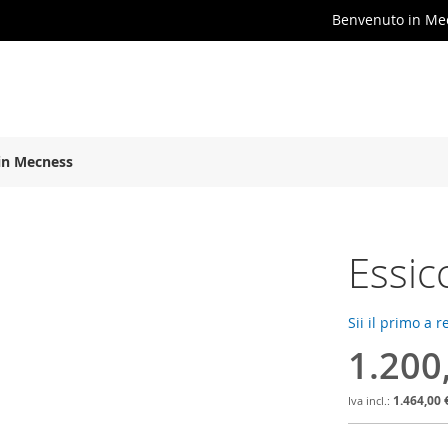
Benvenuto in Me
in Mecness
Essic
Sii il primo a 
1.200
1.464,00 