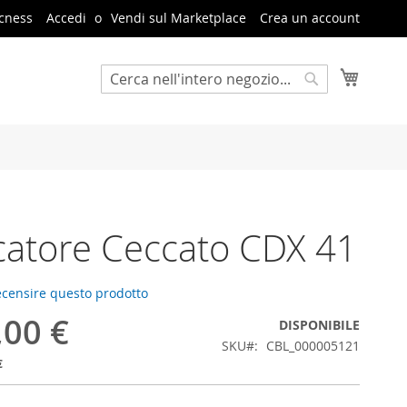
cness
Accedi
Vendi sul Marketplace
Crea un account
Carrello
Cerca
Cerca
catore Ceccato CDX 41
recensire questo prodotto
,00 €
DISPONIBILE
SKU
CBL_000005121
€