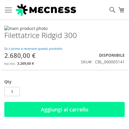
Cerca
Ca
Vai
Filettatrice Ridgid 300
alla
Vai
fine
all'inizio
della
della
Sii il primo a recensire questo prodotto
galleria
galleria
2.680,00 €
DISPONIBILE
di
di
SKU
CBL_000005141
immagini
immagini
3.269,60 €
Qty
Aggiungi al carrello