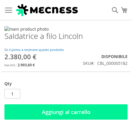
Cerca
Ca
Vai
Saldatrice a filo Lincoln
alla
Vai
fine
all'inizio
della
della
Sii il primo a recensire questo prodotto
galleria
galleria
2.380,00 €
DISPONIBILE
di
di
SKU
CBL_000005182
immagini
immagini
2.903,60 €
Qty
Aggiungi al carrello