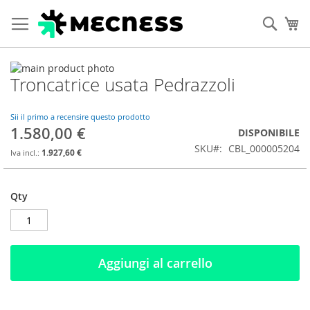
Cerca
Ca
Vai
Troncatrice usata Pedrazzoli
alla
Vai
fine
all'inizio
della
della
Sii il primo a recensire questo prodotto
galleria
galleria
1.580,00 €
DISPONIBILE
di
di
SKU
CBL_000005204
immagini
immagini
1.927,60 €
Qty
Aggiungi al carrello