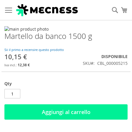
Cerca
Ca
Vai
Martello da banco 1500 g
alla
Vai
fine
all'inizio
della
della
Sii il primo a recensire questo prodotto
galleria
galleria
10,15 €
DISPONIBILE
di
di
SKU
CBL_000005215
immagini
immagini
12,38 €
Qty
Aggiungi al carrello