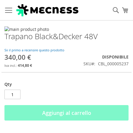
Cerca
Ca
Vai
Trapano Black&Decker 48V
alla
Vai
fine
all'inizio
della
della
Sii il primo a recensire questo prodotto
galleria
galleria
340,00 €
DISPONIBILE
di
di
SKU
CBL_000005237
immagini
immagini
414,80 €
Qty
Aggiungi al carrello