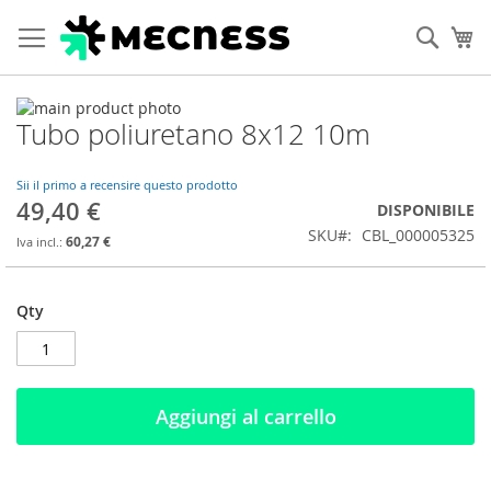
Cerca
Ca
Vai
Tubo poliuretano 8x12 10m
alla
Vai
fine
all'inizio
della
della
Sii il primo a recensire questo prodotto
galleria
galleria
49,40 €
DISPONIBILE
di
di
SKU
CBL_000005325
immagini
immagini
60,27 €
Qty
Aggiungi al carrello