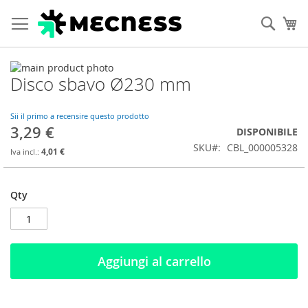
Cerca
Ca
Vai
Disco sbavo Ø230 mm
alla
Vai
fine
all'inizio
della
della
Sii il primo a recensire questo prodotto
galleria
galleria
3,29 €
DISPONIBILE
di
di
SKU
CBL_000005328
immagini
immagini
4,01 €
Qty
Aggiungi al carrello