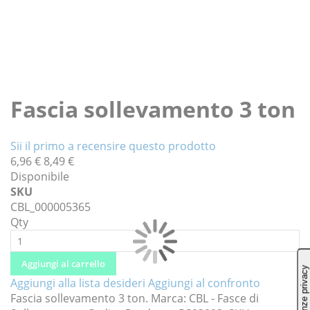
Vai
all'inizio
Fascia sollevamento 3 ton
della
galleria
Sii il primo a recensire questo prodotto
di
6,96 €
8,49 €
immagini
Disponibile
SKU
CBL_000005365
Qty
Aggiungi al carrello
Aggiungi alla lista desideri
Aggiungi al confronto
Fascia sollevamento 3 ton. Marca: CBL - Fasce di