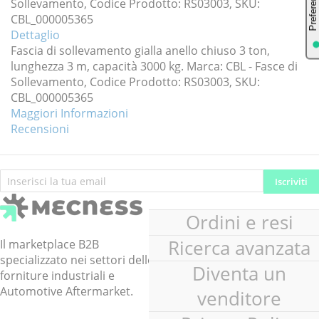
Sollevamento, Codice Prodotto: RS03003, SKU:
CBL_000005365
Dettaglio
Fascia di sollevamento gialla anello chiuso 3 ton,
lunghezza 3 m, capacità 3000 kg. Marca: CBL - Fasce di
Sollevamento, Codice Prodotto: RS03003, SKU:
CBL_000005365
Maggiori Informazioni
Recensioni
Iscriviti
Iscriviti
alla
nostra
Ordini e resi
Newsletter:
Ricerca avanzata
Il marketplace B2B
specializzato nei settori delle
Diventa un
forniture industriali e
Automotive Aftermarket.
venditore