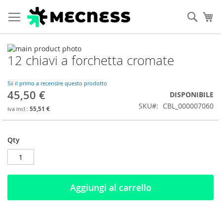
Cerca
Ca
Vai
12 chiavi a forchetta cromate
alla
Vai
fine
all'inizio
della
della
Sii il primo a recensire questo prodotto
galleria
galleria
45,50 €
DISPONIBILE
di
di
SKU
CBL_000007060
immagini
immagini
55,51 €
Qty
Aggiungi al carrello