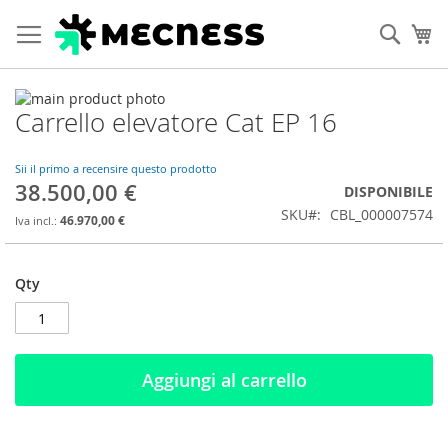
Cerca
Ca
Vai
Carrello elevatore Cat EP 16
alla
Vai
fine
all'inizio
della
della
Sii il primo a recensire questo prodotto
galleria
galleria
38.500,00 €
DISPONIBILE
di
di
SKU
CBL_000007574
immagini
immagini
46.970,00 €
Qty
Aggiungi al carrello